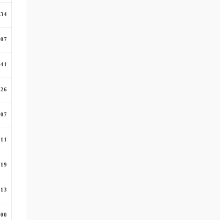
:34
:07
:41
:26
:07
:11
:19
:13
:00