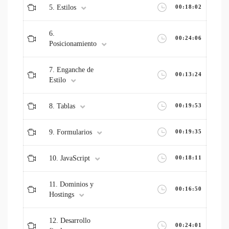
5. Estilos
00:18:02
6.
00:24:06
Posicionamiento
7. Enganche de
00:13:24
Estilo
8. Tablas
00:19:53
9. Formularios
00:19:35
10. JavaScript
00:18:11
11. Dominios y
00:16:50
Hostings
12. Desarrollo
00:24:01