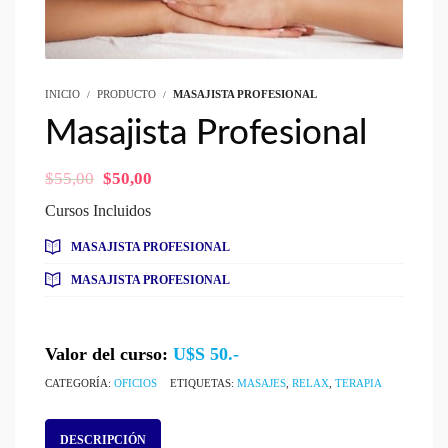
INICIO
PRODUCTO
MASAJISTA PROFESIONAL
Masajista Profesional
El
El
$
55,00
$
50,00
precio
precio
Cursos Incluidos
original
actual
era:
es:
MASAJISTA PROFESIONAL
$55,00.
$50,00.
MASAJISTA PROFESIONAL
Valor del curso:
U$S 50.-
CATEGORÍA:
OFICIOS
ETIQUETAS:
MASAJES
,
RELAX
,
TERAPIA
DESCRIPCIÓN