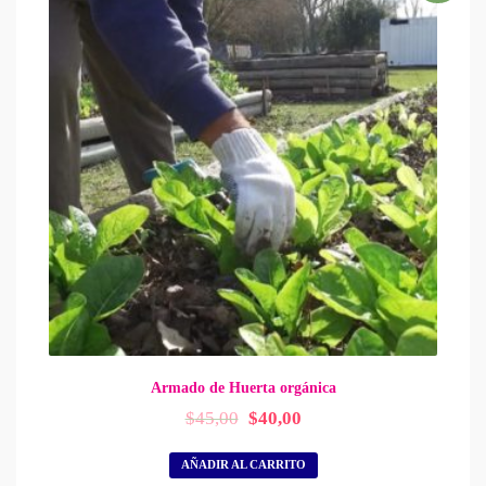
Armado de Huerta orgánica
El
El
$
45,00
$
40,00
precio
precio
original
actual
AÑADIR AL CARRITO