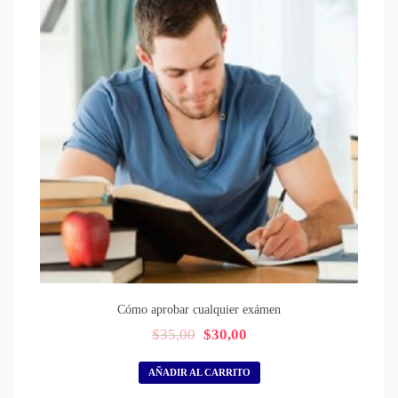
Cómo aprobar cualquier exámen
El
El
$
35,00
$
30,00
precio
precio
original
actual
AÑADIR AL CARRITO
era:
es: