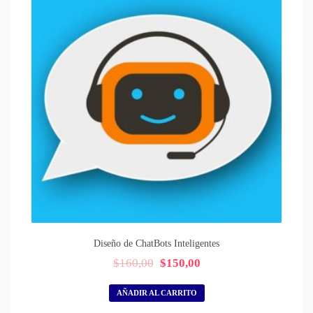
Diseño de ChatBots Inteligentes
El
El
$
160,00
$
150,00
precio
precio
original
actual
AÑADIR AL CARRITO
era:
es: