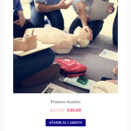
Primeros Auxilios
El
El
$
45,00
$
40,00
precio
precio
original
actual
AÑADIR AL CARRITO
era:
es: