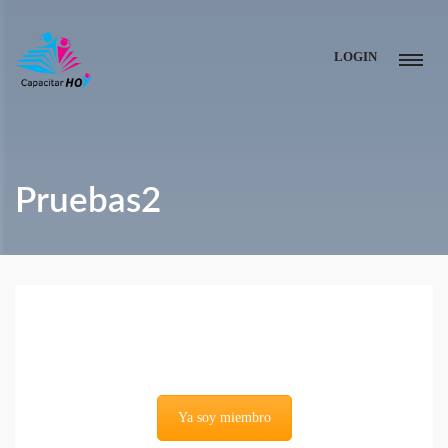
LOGIN
Pruebas2
Ya soy miembro